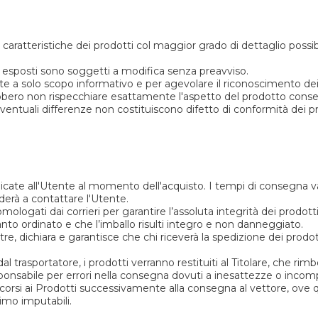
e caratteristiche dei prodotti col maggior grado di dettaglio possibi
otti esposti sono soggetti a modifica senza preavviso.
te a solo scopo informativo e per agevolare il riconoscimento dei p
ebbero non rispecchiare esattamente l'aspetto del prodotto cons
ventuali differenze non costituiscono difetto di conformità dei pr
te all'Utente al momento dell'acquisto. I tempi di consegna varia
derà a contattare l'Utente.
mologati dai corrieri per garantire l’assoluta integrità dei prodott
anto ordinato e che l’imballo risulti integro e non danneggiato.
oltre, dichiara e garantisce che chi riceverà la spedizione dei pro
dal trasportatore, i prodotti verranno restituiti al Titolare, che rim
sponsabile per errori nella consegna dovuti a inesattezze o incom
orsi ai Prodotti successivamente alla consegna al vettore, ove qu
timo imputabili.