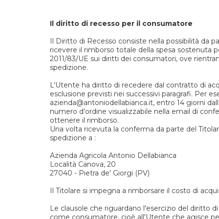
Il diritto di recesso per il consumatore
Il Diritto di Recesso consiste nella possibilità d
ricevere il rimborso totale della spesa sostenuta p
2011/83/UE sui diritti dei consumatori, ove rientr
spedizione.
L’Utente ha diritto di recedere dal contratto di acq
esclusione previsti nei successivi paragrafi. Per ese
azienda@antoniodellabianca.it, entro 14 giorni dall
numero d’ordine visualizzabile nella email di confer
ottenere il rimborso.
Una volta ricevuta la conferma da parte del Titolare
spedizione a :
Azienda Agricola Antonio Dellabianca
Località Canova, 20
27040 - Pietra de' Giorgi (PV)
Il Titolare si impegna a rimborsare il costo di acqu
Le clausole che riguardano l'esercizio del diritto 
come consumatore, cioè all'Utente che agisce per s