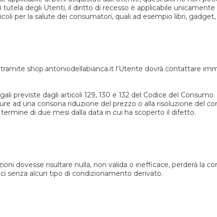
i tutela degli Utenti, il diritto di recesso è applicabile unicamente
oli per la salute dei consumatori, quali ad esempio libri, gadget, u
i tramite shop.antoniodellabianca.it l’Utente dovrà contattare imme
gali previste dagli articoli 129, 130 e 132 del Codice del Consumo. Il
 ad una consona riduzione del prezzo o alla risoluzione del contra
l termine di due mesi dalla data in cui ha scoperto il difetto.
ioni dovesse risultare nulla, non valida o inefficace, perderà la co
ci senza alcun tipo di condizionamento derivato.