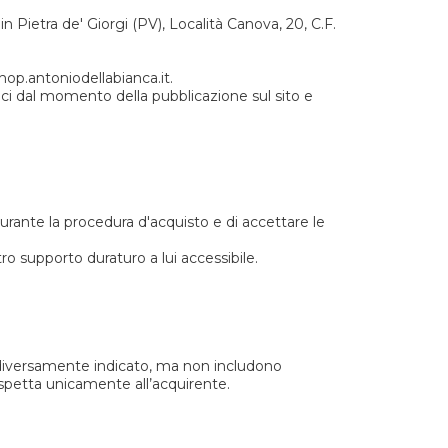
n Pietra de' Giorgi (PV), Località Canova, 20, C.F.
shop.antoniodellabianca.it.
ci dal momento della pubblicazione sul sito e
durante la procedura d'acquisto e di accettare le
ro supporto duraturo a lui accessibile.
ove diversamente indicato, ma non includono
 spetta unicamente all’acquirente.