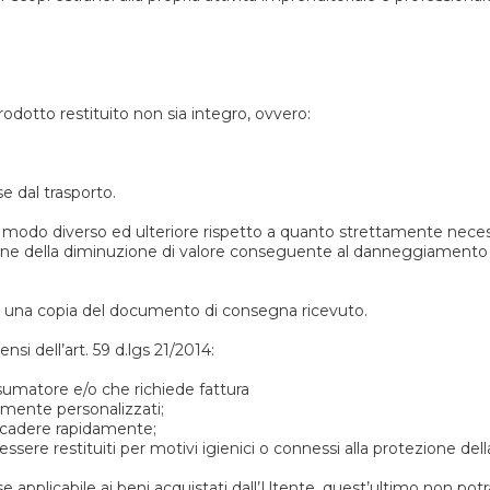
rodotto restituito non sia integro, ovvero:
 dal trasporto.
n modo diverso ed ulteriore rispetto a quanto strettamente necessar
ne della diminuzione di valore conseguente al danneggiamento od
cco una copia del documento di consegna ricevuto.
ensi dell’art. 59 d.lgs 21/2014:
nsumatore e/o che richiede fattura
ramente personalizzati;
o scadere rapidamente;
d essere restituiti per motivi igienici o connessi alla protezione de
applicabile ai beni acquistati dall’Utente, quest’ultimo non potrà e