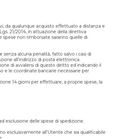
tivi, da qualunque acquisto effettuato a distanza e
gs. 21/2014, in attuazione della direttiva
che spese non rimborsate saranno quelle di
 senza alcuna penalità, fatto salvo i casi di
zione all’indirizzo di posta elettronica
ne di avvalersi di questo diritto ed indicando il
esso e le coordinate bancarie necessarie per
zione 14 giorni per effettuare, a proprie spese, la
, ad esclusione delle spese di spedizione.
ano esclusivamente all’Utente che sia qualificabile
e.