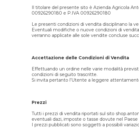
Il titolare del presente sito è Azienda Agricola Ant
00926290180 e P.IVA 00926290180
Le presenti condizioni di vendita disciplinano la ve
Eventuali modifiche o nuove condizioni di vendita
verranno applicate alle sole vendite concluse suc
Accettazione delle Condizioni di Vendita
Effettuando un ordine nelle varie modalità previste
condizioni di seguito trascritte.
Si invita pertanto l’Utente a leggere attentamente 
Prezzi
Tutti i prezzi di vendita riportati sul sito shop.an
eventuali dazi, imposte o tasse dovute nel Paese di
I prezzi pubblicati sono soggetti a possibili variazi