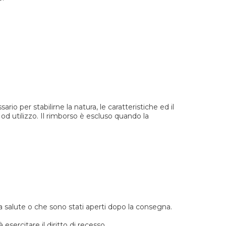
io per stabilirne la natura, le caratteristiche ed il
 utilizzo. Il rimborso è escluso quando la
lla salute o che sono stati aperti dopo la consegna.
sercitare il diritto di recesso.