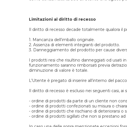
Limitazioni al diritto di recesso
Il diritto di recesso decade totalmente qualora il p
1. Mancanza dell’imballo originale.
2. Assenza di elementi integranti del prodotto.
3. Danneggiamento del prodotto per cause diverse
I prodotti resi che risultino danneggiati od usati i
funzionamento saranno rimborsati previa detrazio
diminuzione di valore è totale.
L’Utente è pregato di inserire all’interno del pa
Il diritto di recesso è escluso nei seguenti casi, ai s
- ordine di prodotti da parte di un cliente non co
- ordine di prodotti confezionati su misura o chia
- ordine di prodotti che rischiano di deteriorarsi 
- ordine di prodotti sigillati che non si prestano a
In caso una delle sopra menzionate eccezioni fosse 