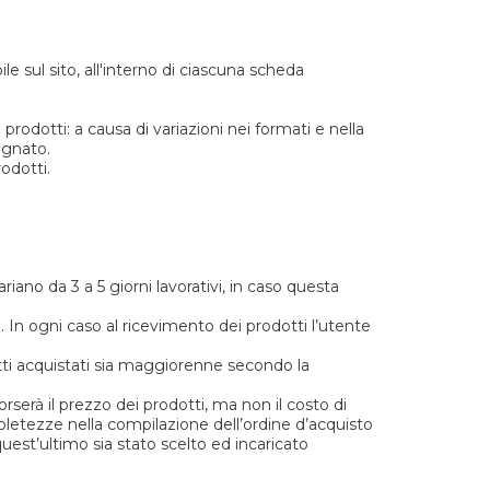
le sul sito, all'interno di ciascuna scheda
rodotti: a causa di variazioni nei formati e nella
egnato.
odotti.
no da 3 a 5 giorni lavorativi, in caso questa
i. In ogni caso al ricevimento dei prodotti l’utente
dotti acquistati sia maggiorenne secondo la
borserà il prezzo dei prodotti, ma non il costo di
pletezze nella compilazione dell’ordine d’acquisto
est’ultimo sia stato scelto ed incaricato