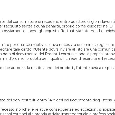
a parte del consumatore di recedere, entro quattordici giorni lavora
er l’acquisto senza alcuna penalità, proprio come disposto nel D. L
ano ovviamente anche gli acquisti effettuati via Internet. Le uni
uisto per qualsiasi motivo, senza necessità di fornire spiegazioni e
rcitare tale diritto, l’Utente dovrà inviare al Titolare una comunica
a data di ricevimento dei Prodotti comunicando la propria intenzio
ma d’ordine, i prodotti per i quali si richiede di esercitare il rec
 che autorizzi la restituzione dei prodotti, l’utente avrà a disposi
isto dei beni restituiti entro 14 giorni dal ricevimento degli stessi
di recesso, nonché le relative conseguenze ed eccezioni, si applic
copi estranei alla propria attività imprenditoriale e professional