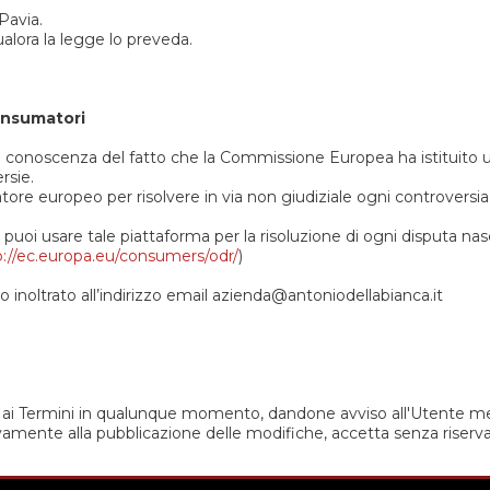
Pavia.
alora la legge lo preveda.
consumatori
 conoscenza del fatto che la Commissione Europea ha istituito u
rsie.
re europeo per risolvere in via non giudiziale ogni controversia r
i usare tale piattaforma per la risoluzione di ogni disputa nascen
p://ec.europa.eu/consumers/odr/
)
to inoltrato all’indirizzo email azienda@antoniodellabianca.it
fiche ai Termini in qualunque momento, dandone avviso all'Utente med
ivamente alla pubblicazione delle modifiche, accetta senza riserva