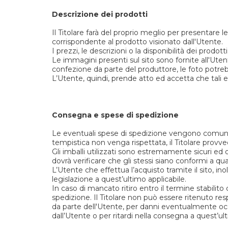
Descrizione dei prodotti
Il Titolare farà del proprio meglio per presentare l
corrispondente al prodotto visionato dall'Utente.
I prezzi, le descrizioni o la disponibilità dei prod
Le immagini presenti sul sito sono fornite all'Uten
confezione da parte del produttore, le foto potr
L’Utente, quindi, prende atto ed accetta che tali e
Consegna e spese di spedizione
Le eventuali spese di spedizione vengono comunica
tempistica non venga rispettata, il Titolare provve
Gli imballi utilizzati sono estremamente sicuri ed o
dovrà verificare che gli stessi siano conformi a qu
L’Utente che effettua l’acquisto tramite il sito, in
legislazione a quest’ultimo applicabile.
In caso di mancato ritiro entro il termine stabilito 
spedizione. Il Titolare non può essere ritenuto re
da parte dell'Utente, per danni eventualmente occ
dall’Utente o per ritardi nella consegna a quest’ul