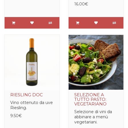
16.00€
RIESLING DOC
SELEZIONE A
TUTTO PASTO:
Vino ottenuto da uve
VEGETARIANO
Riesling.
Selezione di vini da
9.50€
abbinare a menù
vegetariani.